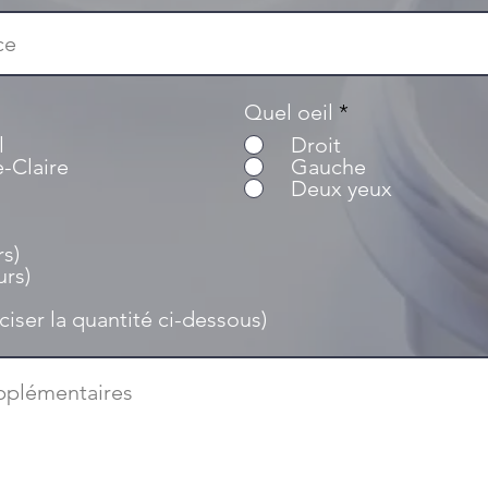
Quel oeil
*
l
Droit
e-Claire
Gauche
Deux yeux
rs)
urs)
ciser la quantité ci-dessous)